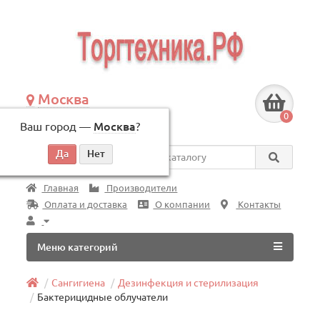
Москва
+7 (495) 146-83-40
0
Ваш город —
Москва
?
по будням, с 09:00 до 18:00
Везде
Главная
Производители
Оплата и доставка
О компании
Контакты
Меню категорий
Сангигиена
Дезинфекция и стерилизация
Бактерицидные облучатели