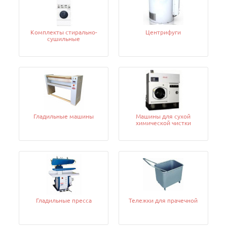
Комплекты стирально-
Центрифуги
сушильные
Гладильные машины
Машины для сухой
химической чистки
Гладильные пресса
Тележки для прачечной