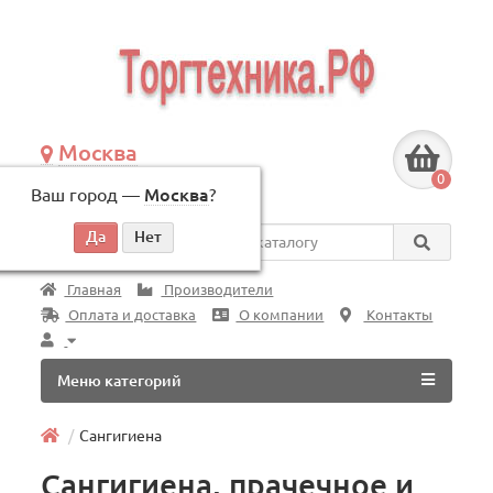
Москва
+7 (495) 146-83-40
0
Ваш город —
Москва
?
по будням, с 09:00 до 18:00
Везде
Главная
Производители
Оплата и доставка
О компании
Контакты
Меню категорий
Сангигиена
Сангигиена, прачечное и