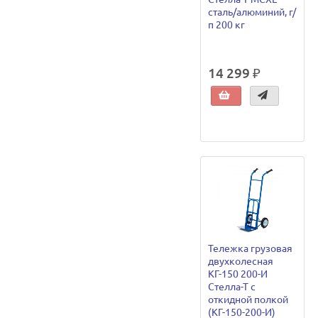
сталь/алюминий, г/
п 200 кг
14 299 ₽
Тележка грузовая
двухколесная
КГ-150 200-И
Стелла-Т с
откидной полкой
(КГ-150-200-И)