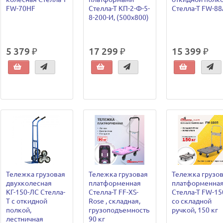
FW-70HF
Стелла-Т КП-2-Ф-5-
Стелла-Т FW-88
8-200-И, (500х800)
5 379 ₽
17 299 ₽
15 399 ₽
Тележка грузовая
Тележка грузовая
Тележка грузо
двухколесная
платформенная
платформенна
КГ-150-ЛС Стелла-
Стелла-Т FF-XS-
Стелла-Т FW-1
Т с откидной
Rose , складная,
со складной
полкой,
грузоподъемность
ручкой, 150 кг
лестничная
90 кг