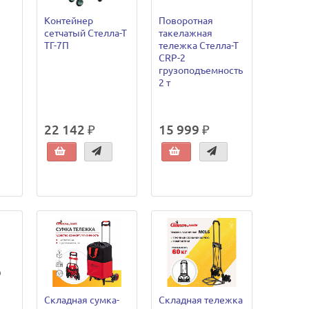
Контейнер
Поворотная
сетчатый Стелла-Т
такелажная
ТГ-7П
тележка Стелла-Т
CRP-2
грузоподъемность
2 т
22 142 ₽
15 999 ₽
Складная сумка-
Складная тележка