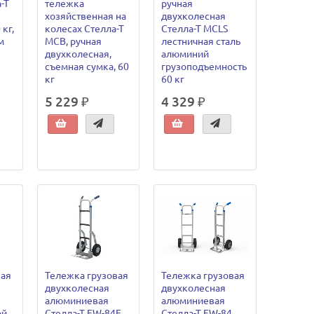
-Т
тележка
ручная
хозяйственная на
двухколесная
 кг,
колесах Стелла-Т
Стелла-Т MCLS
м
MCB, ручная
лестничная сталь
двухколесная,
алюминий
съемная сумка, 60
грузоподъемность
кг
60 кг
5 229 ₽
4 329 ₽
вая
Тележка грузовая
Тележка грузовая
двухколесная
двухколесная
алюминиевая
алюминиевая
ой
Стелла-Т FW-84F
Стелла-Т FW-84