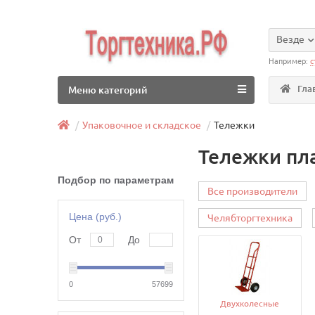
Везде
Например:
с
Гла
Меню категорий
Упаковочное и складское
Тележки
Тележки пл
Подбор по параметрам
Все производители
Цена (руб.)
Челябторгтехника
От
До
0
57699
Двухколесные