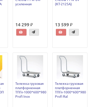
А
усиленная
(КТ-2125А)
14 299 ₽
13 599 ₽
вая
Тележка грузовая
Тележка грузовая
я
платформенная
платформенная
50П
ТПГп-1000*600*980
ТПГп-1000*600*980
Profi Inox
Profi Ral