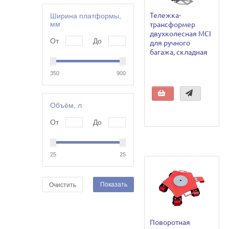
Тележка-
Ширина платформы,
мм
трансформер
двухколесная MCI
От
До
для ручного
багажа, складная
350
900
Объём, л
От
До
25
25
Показать
Очистить
Поворотная