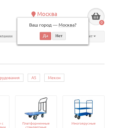
Москва
+7 (495) 146-83-40
0
Ваш город —
Москва
?
по будням, с 09:00 до 18:00
мпании
Контакты
Личный кабинет
орудования
А5
Мекон
 с
Платформенные
Многоярусные
ами
стандартные