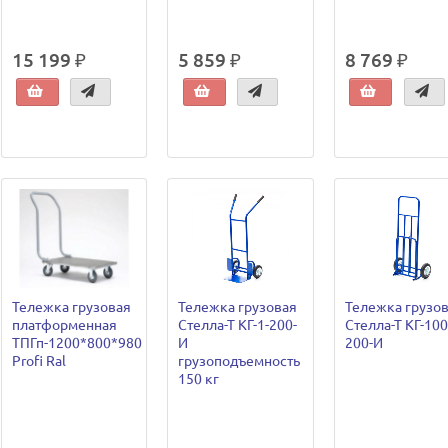
15 199 ₽
5 859 ₽
8 769 ₽
Тележка грузовая
Тележка грузовая
Тележка грузо
платформенная
Стелла-Т КГ-1-200-
Стелла-Т КГ-100
ТПГп-1200*800*980
И
200-И
Profi Ral
грузоподъемность
150 кг