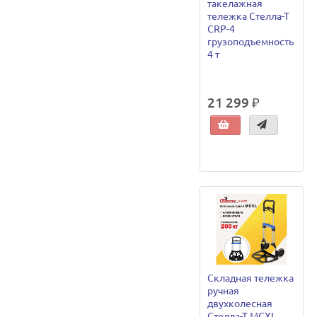
такелажная
тележка Стелла-Т
CRP-4
грузоподъемность
4 т
21 299 ₽
Складная тележка
ручная
двухколесная
Стелла-Т MCXL