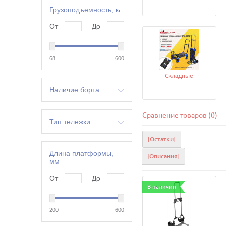
Грузоподъемность, кг
От
До
68
600
Складные
Наличие борта
да
Сравнение товаров (0)
нет
Тип тележки
[Остатки]
борта-сетка
борта-трубы
Длина платформы,
[Описания]
мм
бочкокат
грузовая
От
До
для баллонов
В наличии
лестничная
платформенная
200
600
трансформер