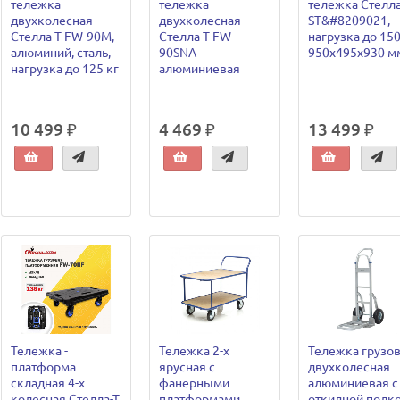
тележка
тележка
тележка Стелла
двухколесная
двухколесная
ST&#8209021,
Стелла-Т FW-90M,
Стелла-Т FW-
нагрузка до 150
алюминий, сталь,
90SNA
950х495х930 м
нагрузка до 125 кг
алюминиевая
10 499 ₽
4 469 ₽
13 499 ₽
Тележка -
Тележка 2-х
Тележка грузо
платформа
ярусная с
двухколесная
складная 4-х
фанерными
алюминиевая с
колесная Стелла-Т
платформами
откидной полк