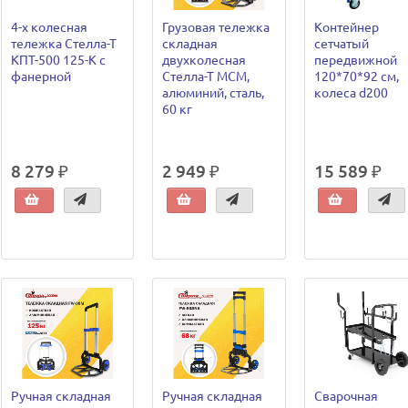
4-х колесная
Грузовая тележка
Контейнер
тележка Стелла-Т
складная
сетчатый
КПТ-500 125-К с
двухколесная
передвижной
фанерной
Стелла-Т MCM,
120*70*92 см,
алюминий, сталь,
колеса d200
60 кг
8 279 ₽
2 949 ₽
15 589 ₽
Ручная складная
Ручная складная
Сварочная