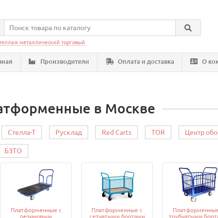
теллаж металлический торговый
вная
Производители
Оплата и доставка
О ко
атформенные в Москве
Стелла-Т
Русклад
Red Carts
TOR
Центр об
БЗТО
Платформенные с
Платформенные с
Платформенные
резиновым
сетчатыми бортами
трубчатыми борт