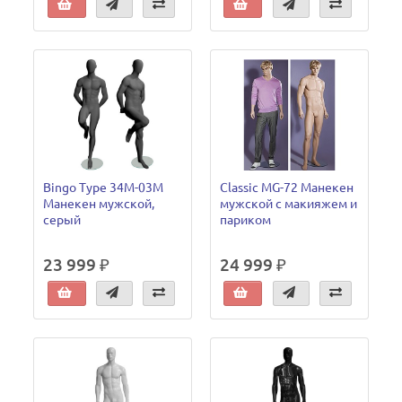
Bingo Type 34M-03M
Classic MG-72 Манекен
Манекен мужской,
мужской с макияжем и
серый
париком
23 999 ₽
24 999 ₽