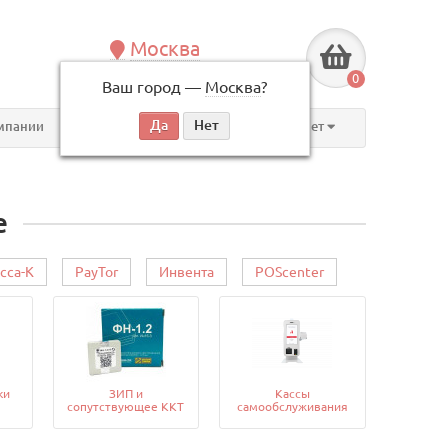
Москва
+7 (495) 146-83-40
0
Ваш город —
Москва
?
по будням, с 09:00 до 18:00
мпании
Контакты
Личный кабинет
е
сса-К
PayTor
Инвента
POScenter
ки
ЗИП и
Кассы
сопутствующее ККТ
самообслуживания