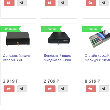
В наличии
В наличии
В наличии
Денежный ящик
Денежный ящик
Онлайн касса 
Атол SB-330
Мидл маленький
Меркурий-185
2 919 ₽
2 709 ₽
8 619 ₽