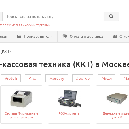
теллаж металлический торговый
вная
Производители
Оплата и доставка
О ко
 (ККТ)
кассовая техника (ККТ) в Москв
Vioteh
Атол
Mercury
Эвотор
Мидл
Ма
Онлайн Фискальные
POS-системы
Денежные ящи
регистраторы
для ККТ