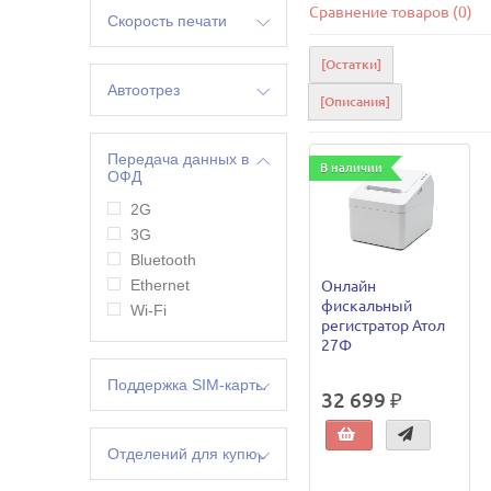
Сравнение товаров (0)
Скорость печати
300 мм/сек
[Остатки]
Автоотрез
[Описания]
да
Передача данных в
В наличии
ОФД
2G
3G
Bluetooth
Ethernet
Онлайн
фискальный
Wi-Fi
регистратор Атол
27Ф
Поддержка SIM-карты
32 699 ₽
да
Отделений для купюр