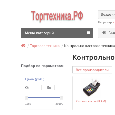
Везде
Например:
с
Гла
Меню категорий
Торговая техника
Контрольно-кассовая техника
Контрольно-
Подбор по параметрам
Все производители
Цена (руб.)
От
До
Онлайн кассы (ККМ)
1189
39199