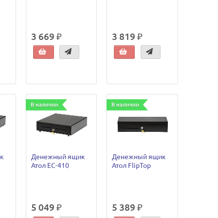
3 669 ₽
3 819 ₽
В наличии
В наличии
к
Денежный ящик
Денежный ящик
Атол EC-410
Атол FlipTop
5 049 ₽
5 389 ₽