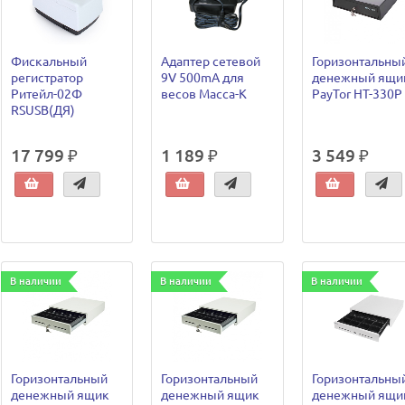
Фискальный
Адаптер сетевой
Горизонтальны
регистратор
9V 500mA для
денежный ящи
Ритейл-02Ф
весов Масса-К
PayTor HT-330P
RSUSB(ДЯ)
17 799 ₽
1 189 ₽
3 549 ₽
В наличии
В наличии
В наличии
Горизонтальный
Горизонтальный
Горизонтальны
денежный ящик
денежный ящик
денежный ящи