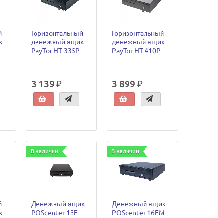
й
Горизонтальный
Горизонтальный
к
денежный ящик
денежный ящик
PayTor HT-335P
PayTor HT-410P
3 139 ₽
3 899 ₽
В наличии
В наличии
й
Денежный ящик
Денежный ящик
к
POScenter 13E
POScenter 16EM