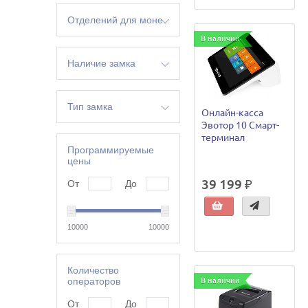
4
Отделений для монет
В наличии
8
Наличие замка
да
Тип замка
Онлайн-касса
Эвотор 10 Смарт-
механический
терминал
Программируемые
цены
39 199 ₽
От
До
10000
10000
Количество
операторов
В наличии
От
До