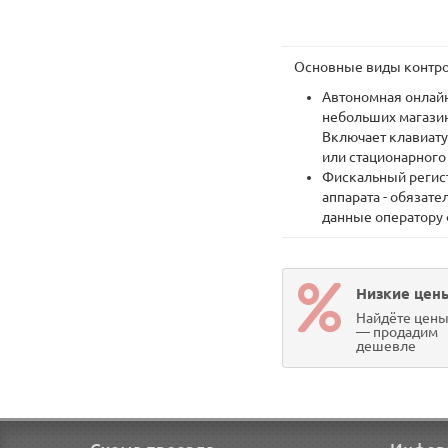
Основные виды контрол
Автономная онлайн
небольших магазин
Включает клавиату
или стационарного
Фискальный регист
аппарата - обязат
данные оператору
Низкие цен
Найдёте цен
— продадим
дешевле