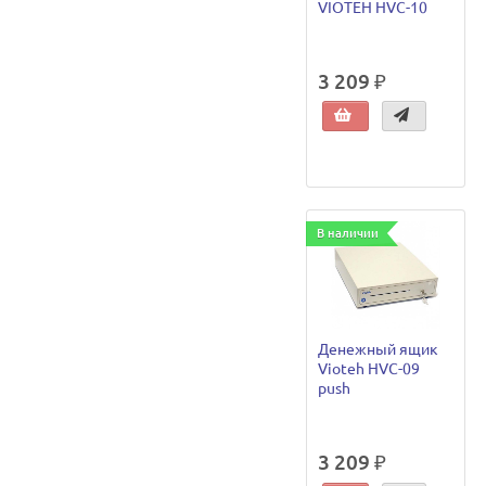
VIOTEH HVC-10
3 209 ₽
В наличии
Денежный ящик
Vioteh HVC-09
push
3 209 ₽