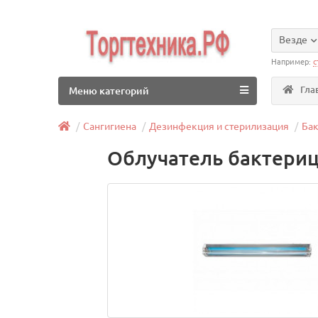
Везде
Например:
с
Гла
Меню категорий
Сангигиена
Дезинфекция и стерилизация
Ба
Облучатель бактери