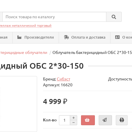
теллаж металлический торговый
вная
Производители
Оплата и доставка
О ко
ктерицидные облучатели
Облучатель бактерицидный ОБС 2*30-1
цидный ОБС 2*30-150
Бренд:
Сибэст
Доступность
Артикул: 16620
4 999 ₽
Кол-во