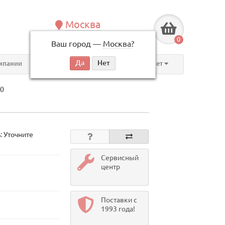
Москва
+7 (495) 146-83-40
0
Ваш город —
Москва
?
по будням, с 09:00 до 18:00
мпании
Контакты
Личный кабинет
50
: Уточните
Сервисный
центр
Поставки с
1993 года!