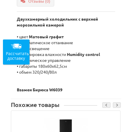
Отзывы (0)
Двухкамерный холодильник с верхней
морозильной камерой
• цвет
Матовый графит
• автоматическое оттаивание
• LED освещение
Рассчитать
• Регулировка влажности
Humidity control
доставку
• механическое управление
• габариты 180x60x62,5см
• объем 320/240/80л
Взамен Бирюса W6039
Похожие товары
В