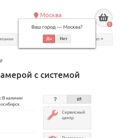
Москва
+7 (495) 146-83-40
0
Ваш город —
Москва
?
по будням, с 09:00 до 18:00
мпании
Контакты
Личный кабинет
NF
амерой с системой
: В наличии
восибирск
Сервисный
центр