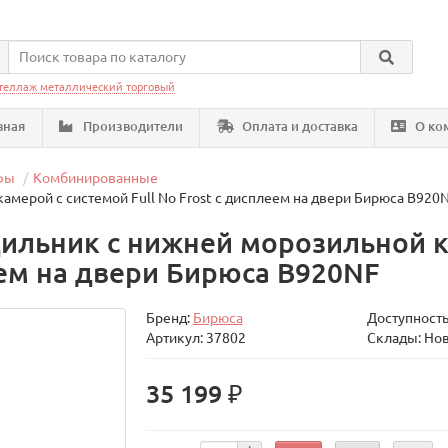
теллаж металлический торговый
вная
Производители
Оплата и доставка
О ко
фы
Комбинированные
мерой с системой Full No Frost с дисплеем на двери Бирюса B920
ильник с нижней морозильной к
леем на двери Бирюса B920NF
Бренд:
Бирюса
Доступность
Артикул: 37802
Склады: Но
35 199 ₽