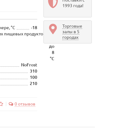
Поставки с
1993 года!
Торговые
ере, °C
-18
залы в 5
их пищевых продуктов
От
городах
0
до
8
°C
NoFrost
310
100
210
0 отзывов