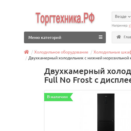
Везде
Например:
с
Гла
Меню категорий
Холодильное оборудование
Холодильные шка
Двухкамерный холодильник с нижней морозильной ка
Двухкамерный холод
Full No Frost с дисп
В наличии