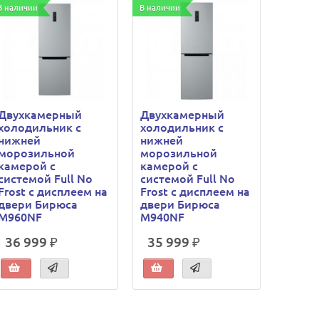
В наличии
В наличии
В наличи
Двухкамерный
Двухкамерный
Двухк
холодильник с
холодильник с
холод
нижней
нижней
нижне
морозильной
морозильной
мороз
камерой с
камерой с
камер
системой Full No
системой Full No
систем
Frost с дисплеем на
Frost с дисплеем на
Frost 
двери Бирюса
двери Бирюса
двери
M960NF
M940NF
M980
36 999 ₽
35 999 ₽
39 3