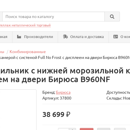
теллаж металлический торговый
вная
Производители
Оплата и доставка
О ко
фы
Комбинированные
мерой с системой Full No Frost с дисплеем на двери Бирюса B960
ильник с нижней морозильной к
леем на двери Бирюса B960NF
Бренд:
Бирюса
Доступность
Артикул: 37800
Склады: Но
38 699 ₽