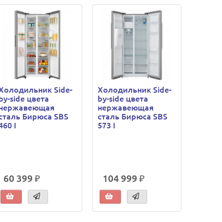
В наличи
Холодильник Side-
Холодильник Side-
Двухк
by-side цвета
by-side цвета
холод
нержавеющая
нержавеющая
нижне
сталь Бирюса SBS
сталь Бирюса SBS
мороз
460 I
573 I
камер
систем
Frost 
двери
M960
60 399 ₽
104 999 ₽
36 9