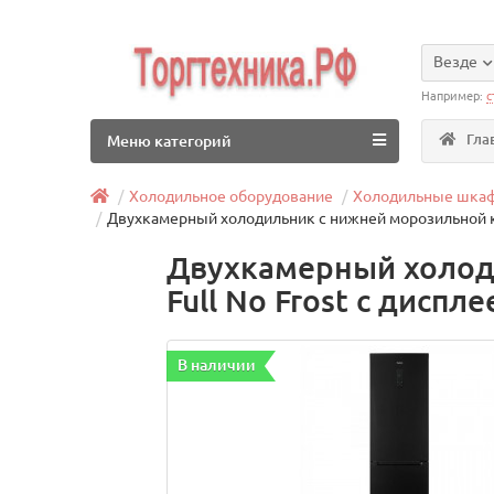
Везде
Например:
с
Гла
Меню категорий
Холодильное оборудование
Холодильные шка
Двухкамерный холодильник с нижней морозильной ка
Двухкамерный холод
Full No Frost с дисп
В наличии