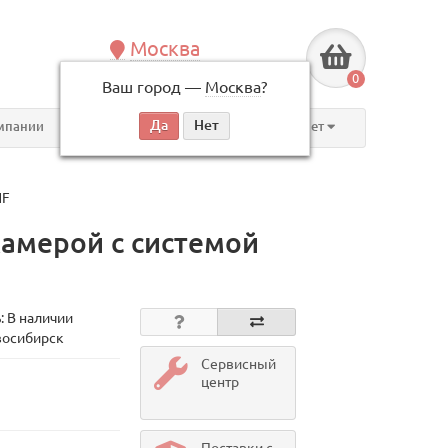
Москва
+7 (495) 146-83-40
0
Ваш город —
Москва
?
по будням, с 09:00 до 18:00
мпании
Контакты
Личный кабинет
NF
амерой с системой
: В наличии
восибирск
Сервисный
центр