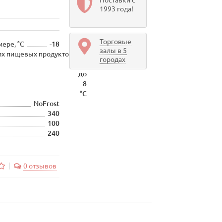
Поставки с
1993 года!
Торговые
ере, °C
-18
залы в 5
их пищевых продуктов
От
городах
0
до
8
°C
NoFrost
340
100
240
0 отзывов