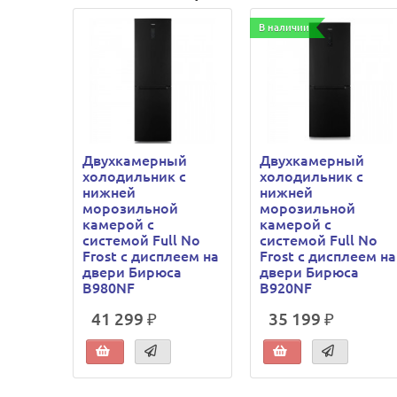
В наличии
Двухкамерный
Двухкамерный
холодильник с
холодильник с
нижней
нижней
морозильной
морозильной
камерой с
камерой с
системой Full No
системой Full No
Frost с дисплеем на
Frost с дисплеем на
двери Бирюса
двери Бирюса
B980NF
B920NF
41 299 ₽
35 199 ₽