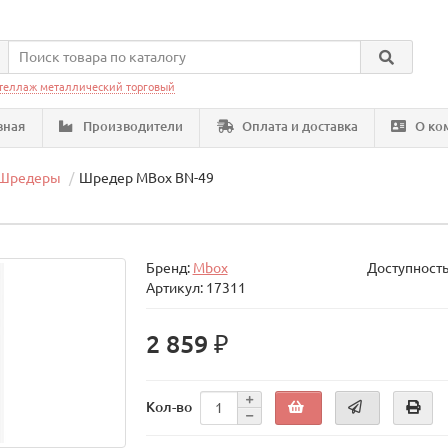
теллаж металлический торговый
вная
Производители
Оплата и доставка
О ко
Шредеры
Шредер MBox BN-49
Бренд:
Mbox
Доступность
Артикул: 17311
2 859 ₽
Кол-во