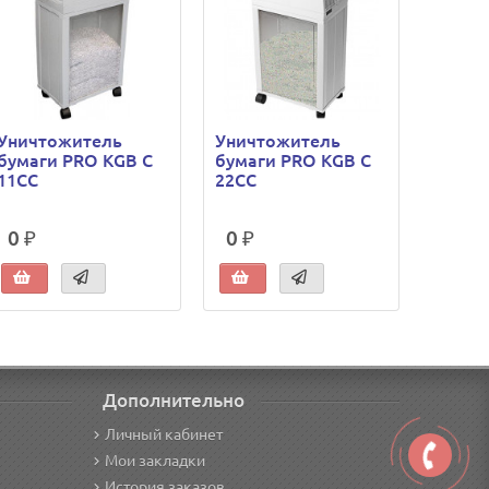
Уничтожитель
Уничтожитель
Уничт
бумаги PRO KGB C
бумаги PRO KGB С
бумаг
11CC
22CC
TERMI
0 ₽
0 ₽
0 ₽
Дополнительно
Личный кабинет
Мои закладки
История заказов