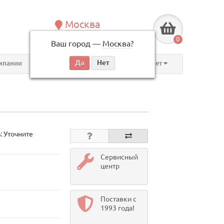
Москва
+7 (495) 146-83-40
0
Ваш город —
Москва
?
по будням, с 09:00 до 18:00
мпании
Контакты
Личный кабинет
: Уточните
Сервисный
центр
Поставки с
1993 года!