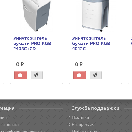
Уничтожитель
Уничтожитель
бумаги PRO KGB
бумаги PRO KGB
2408С+CD
4012C
0 ₽
0 ₽
мация
Служба поддержки
нии
Новинки
а и оплата
Распродажа
а конфиденциальности
Информация