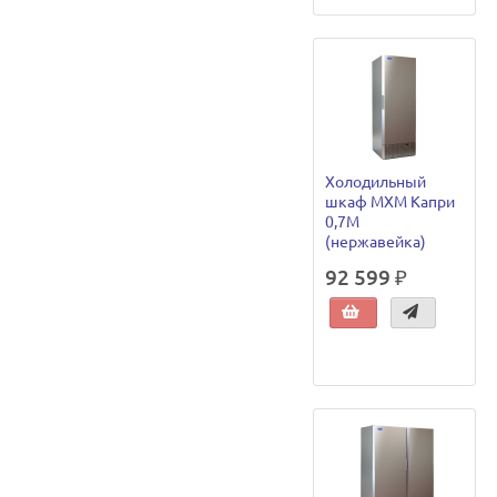
Холодильный
шкаф МХМ Капри
0,7М
(нержавейка)
92 599 ₽