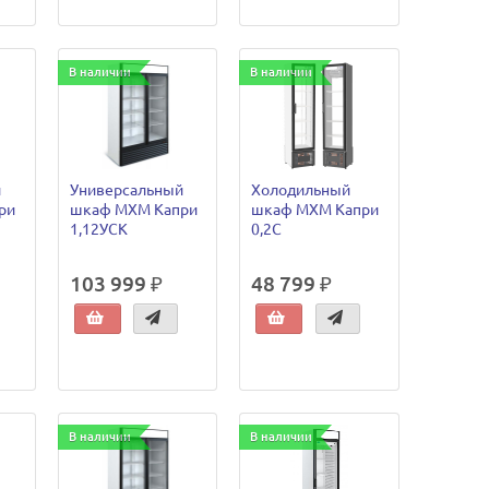
В наличии
В наличии
й
Универсальный
Холодильный
ри
шкаф МХМ Капри
шкаф МХМ Капри
1,12УСК
0,2С
103 999 ₽
48 799 ₽
В наличии
В наличии