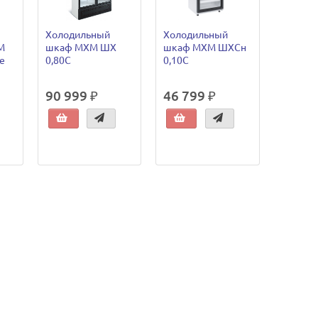
Холодильный
Холодильный
М
шкаф МХМ ШХ
шкаф МХМ ШХСн
пе
0,80С
0,10С
90 999 ₽
46 799 ₽