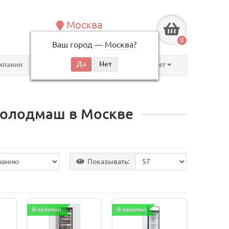
Москва
+7 (495) 146-83-40
0
Ваш город —
Москва
?
по будням, с 09:00 до 18:00
мпании
Контакты
Личный кабинет
олодмаш в Москве
Показывать:
В наличии
В наличии