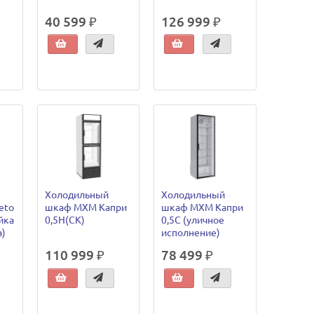
40 599 ₽
126 999 ₽
Холодильный
Холодильный
eto
шкаф МХМ Капри
шкаф МХМ Капри
йка
0,5Н(СК)
0,5С (уличное
а)
исполнение)
110 999 ₽
78 499 ₽