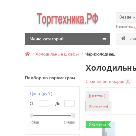
Везде
Например:
с
Гла
Меню категорий
Холодильные шкафы
Марихолодмаш
Холодильны
Подбор по параметрам
Сравнение товаров (0)
Цена (руб.)
[Остатки]
От
До
[Описания]
40599
146999
В наличии