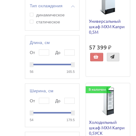
Тип охлаждения
динамическое
Универсальный
статическое
шкаф МХМ Капри
0,5М
Длина, см
57 399 ₽
От
До
56
165.5
В наличии
Ширина, см
От
До
54
179.5
Холодильный
шкаф МХМ Капри
0,5УСК