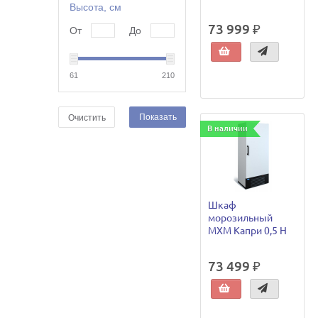
Высота, см
73 999 ₽
От
До
61
210
Показать
Очистить
В наличии
Шкаф
морозильный
МХМ Капри 0,5 H
73 499 ₽