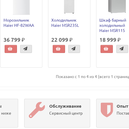
Морозильник
Холодильник
Шкаф барный
Haier HF-82WAA
Haier MSR235L
холодильный
Haier MSR115
36 799 ₽
22 099 ₽
18 999 ₽
Показано с 1 по 4 из 4 (всего 1 страниц
ы
Обслуживание
Опыт
ы ниже
Сервисный центр
Постав