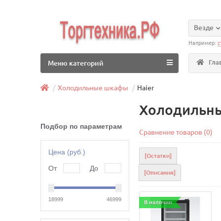
Везде
Например:
с
Гла
Меню категорий
Холодильные шкафы
Haier
Холодильны
Подбор по параметрам
Сравнение товаров (0)
Цена (руб.)
[Остатки]
От
До
[Описания]
18999
46999
В наличии