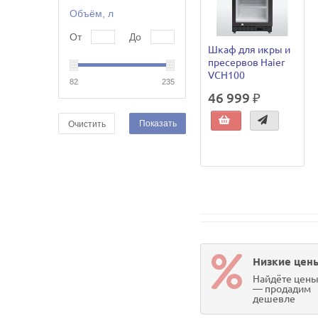
Объём, л
От
До
Шкаф для икры и
пресервов Haier
VCH100
82
235
46 999 ₽
Показать
Очистить
Низкие цен
Найдёте цен
— продадим
дешевле