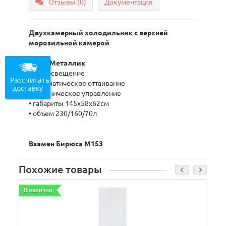
Отзывы (0)
Документация
Двухкамерный холодильник с верхней
морозильной камерой
• цвет
Металлик
• LED освещение
Рассчитать
• автоматическое оттаивание
доставку
• механическое управление
• габариты 145x58x62см
• объем 230/160/70л
Взамен Бирюса M153
Похожие товары
В наличии
В