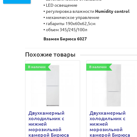
• LED освещение
• регулировка влажности
Humidity control
• механическое управление
• габариты 190х60х62,5см
• объем 345/245/100л
Взамен Бирюса 6027
Похожие товары
В наличии
В наличии
Двухкамерный
Двухкамерный
холодильник с
холодильник с
нижней
нижней
морозильной
морозильной
камерой Бирюса
камерой Бирюса