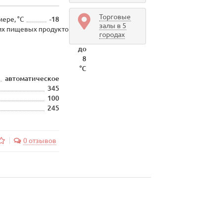
Торговые
ере, °C
-18
залы в 5
их пищевых продуктов
От
городах
0
до
8
°C
автоматическое
345
100
245
0 отзывов