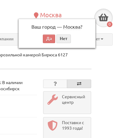
Москва
+7 (495) 146-83-40
0
Ваш город —
Москва
?
по будням, с 09:00 до 18:00
мпании
Контакты
Личный кабинет
орозильной камерой Бирюса 6127
: В наличии
восибирск
Сервисный
центр
Поставки с
1993 года!