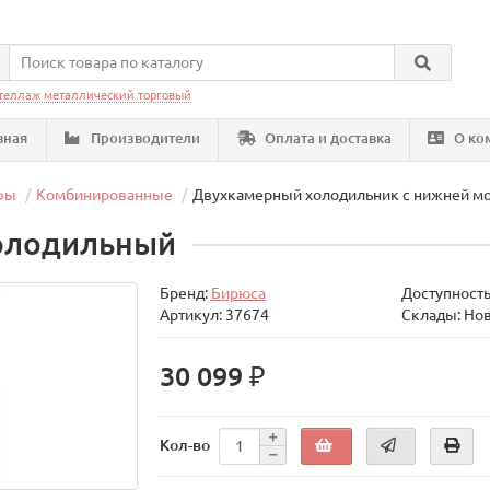
теллаж металлический торговый
вная
Производители
Оплата и доставка
О ко
фы
Комбинированные
Двухкамерный холодильник с нижней м
олодильный
Бренд:
Бирюса
Доступность
Артикул: 37674
Склады: Но
30 099 ₽
Кол-во