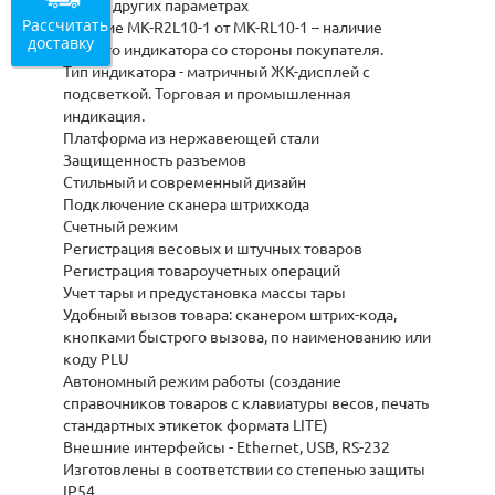
весе и других параметрах
Рассчитать
Отличие МК-R2L10-1 от МК-RL10-1 – наличие
доставку
второго индикатора со стороны покупателя.
Тип индикатора - матричный ЖК-дисплей с
подсветкой. Торговая и промышленная
индикация.
Платформа из нержавеющей стали
Защищенность разъемов
Стильный и современный дизайн
Подключение сканера штрихкода
Счетный режим
Регистрация весовых и штучных товаров
Регистрация товароучетных операций
Учет тары и предустановка массы тары
Удобный вызов товара: сканером штрих-кода,
кнопками быстрого вызова, по наименованию или
коду PLU
Автономный режим работы (создание
справочников товаров с клавиатуры весов, печать
стандартных этикеток формата LITE)
Внешние интерфейсы - Ethernet, USB, RS-232
Изготовлены в соответствии со степенью защиты
IP54