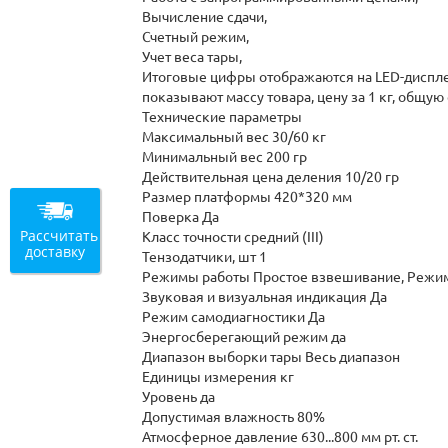
Вычисление сдачи,
Счетный режим,
Учет веса тары,
Итоговые цифры отображаются на LED-дисплея
показывают массу товара, цену за 1 кг, общую
Технические параметры
Максимальный вес 30/60 кг
Минимальный вес 200 гр
Действительная цена деления 10/20 гр
Размер платформы 420*320 мм
Поверка Да
Рассчитать
Класс точности средний (III)
доставку
Тензодатчики, шт 1
Режимы работы Простое взвешивание, Режим 
Звуковая и визуальная индикация Да
Режим самодиагностики Да
Энергосберегающий режим да
Диапазон выборки тары Весь диапазон
Единицы измерения кг
Уровень да
Допустимая влажность 80%
Атмосферное давление 630...800 мм рт. ст.