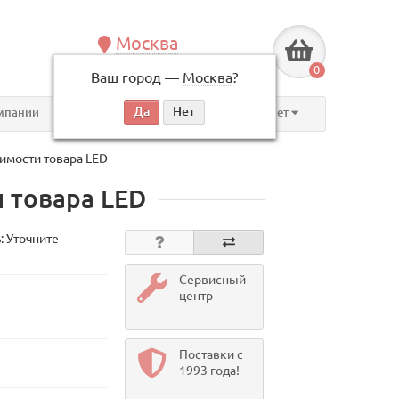
Москва
+7 (495) 146-83-40
0
Ваш город —
Москва
?
по будням, с 09:00 до 18:00
мпании
Контакты
Личный кабинет
оимости товара LED
и товара LED
: Уточните
Сервисный
центр
Поставки с
1993 года!