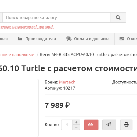
теллаж металлический торговый
вная
Производители
Оплата и доставка
О ко
онные напольные
Весы M-ER 335 ACPU-60.10 Turtle с расчетом ст
0.10 Turtle с расчетом стоимост
Бренд:
Mertech
Доступность
Артикул: 10217
7 989 ₽
Кол-во