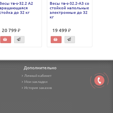
Весы тв-s-32.2 А2
Весы тв-s-32.2-A3 со
Весы Т
вращающаяся
стойкой напольные
вращ
стойка до 32 кг
электронные до 32
стойка
кг
20 799 ₽
19 499 ₽
20 7
Дополнительно
Личный кабинет
Мои закладки
История заказов