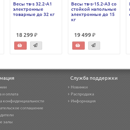
Весы тв-s 32.2-А1
Весы тв-s-15.2-A3 со
электронные
стойкой напольные
товарные до 32 кг
электронные до 15
кг
18 299 ₽
19 499 ₽
мация
Служба поддержки
нии
Новинки
а и оплата
Распродажа
а конфиденциальности
Информация
ательское соглашение
дители
е залы