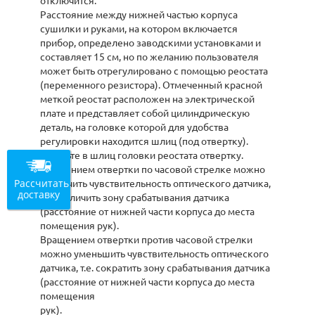
отключится.
Расстояние между нижней частью корпуса
сушилки и руками, на котором включается
прибор, определено заводскими установками и
составляет 15 см, но по желанию пользователя
может быть отрегулировано с помощью реостата
(переменного резистора). Отмеченный красной
меткой реостат расположен на электрической
плате и представляет собой цилиндрическую
деталь, на головке которой для удобства
регулировки находится шлиц (под отвертку).
Вставьте в шлиц головки реостата отвертку.
Вращением отвертки по часовой стрелке можно
Рассчитать
увеличить чувствительность оптического датчика,
доставку
т.е.увеличить зону срабатывания датчика
(расстояние от нижней части корпуса до места
помещения рук).
Вращением отвертки против часовой стрелки
можно уменьшить чувствительность оптического
датчика, т.е. сократить зону срабатывания датчика
(расстояние от нижней части корпуса до места
помещения
рук).