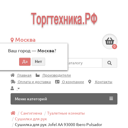
Москва
+7 (495) 146-83-40
0
Ваш город —
Москва
?
по будням, с 09:00 до 18:00
Везде
Главная
Производители
Оплата и доставка
О компании
Контакты
Меню категорий
Сангигиена
Туалетные комнаты
Сушилки для рук
Сушилка для рук Jofel АА 93000 Ibero Pulsador