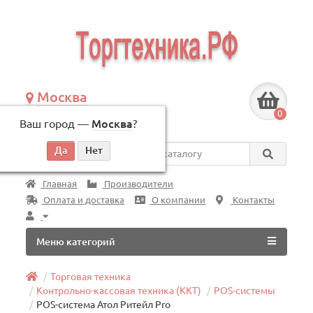
Москва
+7 (495) 146-83-40
0
Ваш город —
Москва
?
по будням, с 09:00 до 18:00
Везде
Главная
Производители
Оплата и доставка
О компании
Контакты
Меню категорий
Торговая техника
Контрольно-кассовая техника (ККТ)
POS-системы
POS-система Атол Ритейл Pro