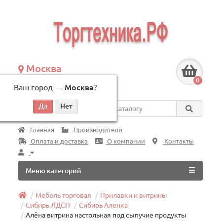
Москва
+7 (495) 146-83-40
0
Ваш город —
Москва
?
по будням, с 09:00 до 18:00
Везде
Главная
Производители
Оплата и доставка
О компании
Контакты
Меню категорий
Мебель торговая
Прилавки и витрины
Сибирь ЛДСП
Сибирь Аленка
Алёна витрина настольная под сыпучие продукты